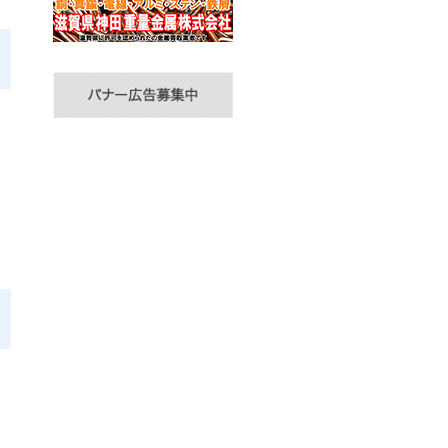
を
ま
団