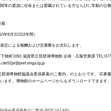
機関等の委員に任命または委嘱されている方ならびに常勤の公
必着
0年8月31日(2年間）
県の規定による報酬および交通費をお支払します。
草津市下物町1091 滋賀県立琵琶湖博物館 企画・広報営業課 TEL:07
ル:
de52pr@pref.shiga.lg.jp
立琵琶湖博物館協議会委員募集のご案内」のとおりです。 応募
ています。博物館のホームページからもダウンロードできます
協議会委員募集のご案内
(PDF:167 KB)