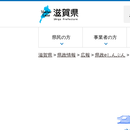
県民の方
事業者の方
滋賀県
>
県政情報
>
広報
>
県政eしんぶん