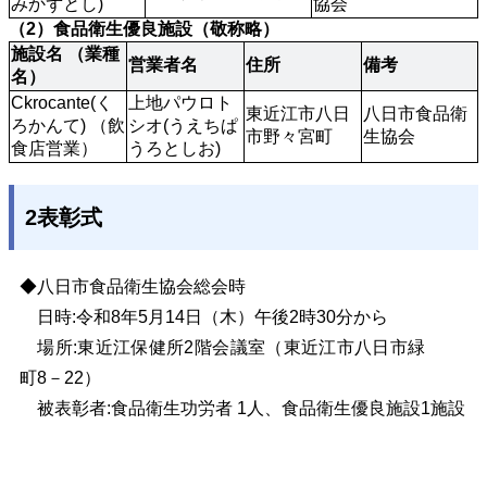
みかずとし)
協会
（2）食品衛生優良施設（敬称略）
施設名 （業種
営業者名
住所
備考
名） 
Ckrocante(く
上地パウロト
東近江市八日
八日市食品衛
ろかんて) （飲
シオ(うえちぱ
市野々宮町
生協会
食店営業） 
うろとしお)
2表彰式
◆八日市食品衛生協会総会時
日時:令和8
年5月14日（木）午後2時30分から
場所:東近江保健所2階会議室（東近江市八日市緑
町8－22）
被表彰者:食品衛生功労者 1人、食品衛生優良施設1施設