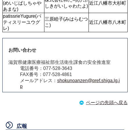
(めいじばしちゃや
近江八幡市大杉町
しきがいしゃわたよ)
あまな)
patissrieYugure(パ
三原睦子(みはらむつ
ティスリーユウグ
近江八幡市八木町
こ)
レ)
お問い合わせ
滋賀県健康医療福祉部生活衛生課食の安全推進室
電話番号：077-528-3643
FAX番号：077-528-4861
メールアドレス：
shokunoanzen@pref.shiga.lg.j
p
ページの先頭へ戻る
広報