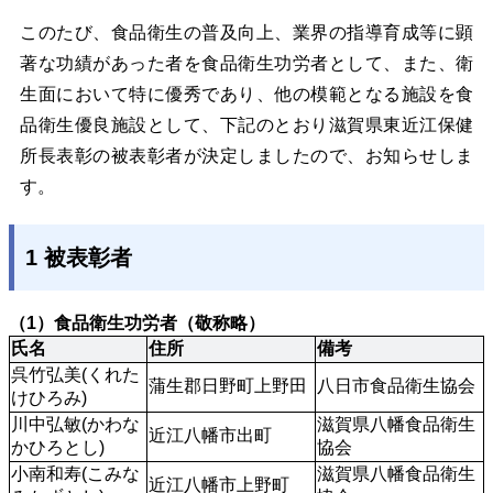
このたび、食品衛生の普及向上、業界の指導育成等に顕
著な功績があった者を食品衛
生功労者として、また、衛
生面において特に優秀であり、他の模範となる施設を食
品衛
生優良施設として、下記のとおり滋賀県東近江保健
所長表彰の被表彰者が決定しました
ので、お知らせしま
す。
1 被表彰者
（1）食品衛生功労者（敬称略）
氏名
住所
備考
呉竹弘美(くれた
蒲生郡日野町上野田
八日市食品衛生協会
けひろみ)
川中弘敏(かわな
滋賀県八幡食品衛生
近江八幡市出町
かひろとし)
協会
小南和寿(こみな
滋賀県八幡食品衛生
近江八幡市上野町