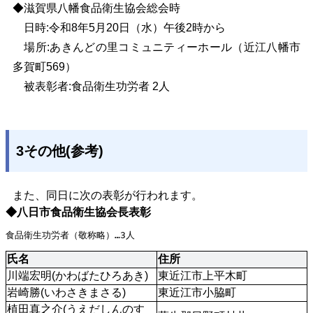
◆滋賀県八幡食品衛生協会総会時
日時:令和8年5月20日（水）午後2時から
場所:あきんどの里コミュニティーホール（近江八幡市
多賀町569）
被表彰者:食品衛生功労者 2人
3その他(参考)
また、同日に次の表彰が行われます。
◆八日市食品衛生協会長表彰
食品衛生功労者（敬称略）…3人
氏名
住所
川端宏明(かわばたひろあき)
東近江市上平木町
岩崎勝(いわさきまさる)
東近江市小脇町
植田真之介(うえだしんのす