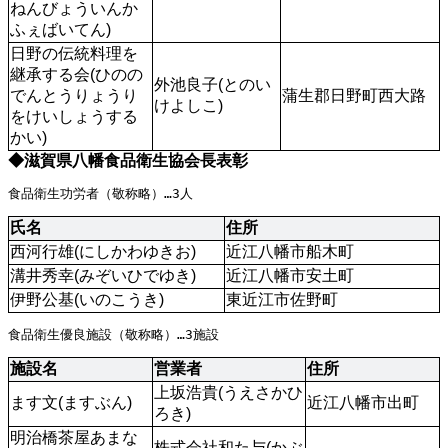
ねんびょういんか
ふぇばいてん) 
日野の伝統料理を
継承する会(ひのの
外池良子(とのい
でんとうりょうり
蒲生郡日野町西大路
けよしこ)
をけいしょうする
かい)
◆滋賀県八幡食品衛生協会長表彰
食品衛生功労者（敬称略）…3人
氏名
住所
西河行雄(にしかわゆきお)
近江八幡市船木町
溝井秀幸(みぞいひでゆき)
近江八幡市安土町
伊野公基(いのこうき)
東近江市佐野町
食品衛生優良施設（敬称略）…3施設
施設名
営業者
住所
上坂浩貴(うえさかひ
ます文(ますぶん)
近江八幡市出町
ろき)
明治橋茶屋あまな
株式会社和た与(かぶ