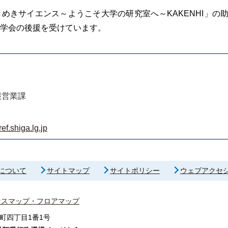
めきサイエンス～ようこそ大学の研究室へ～KAKENHI」の
学会の後援を受けています。
報営業課
f.shiga.lg.jp
について
サイトマップ
サイトポリシー
ウェブアクセ
セスマップ・フロアマップ
町四丁目1番1号