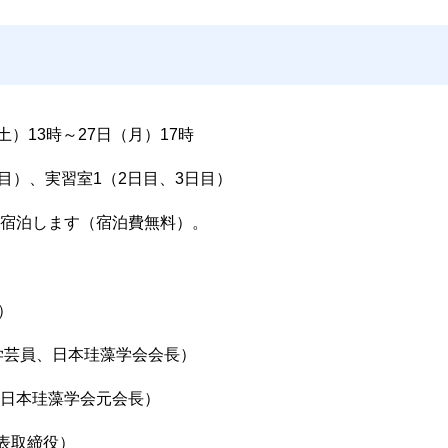
（土）13時～27日（月）17時
目）、実習室1（2日目、3日目）
宿泊します（宿泊費無料）。
）
学芸員、日本珪藻学会会長）
日本珪藻学会元会長）
代表取締役）