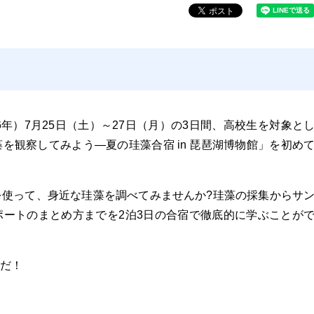
6年）7月25日（土）～27日（月）の3日間、高校生を対象と
を観察してみよう―夏の珪藻合宿 in 琵琶湖博物館」を初め
を使って、身近な珪藻を調べてみませんか?珪藻の採集からサ
ポートのまとめ方までを2泊3日の合宿で徹底的に学ぶことが
だ！