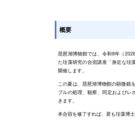
概要
琵琶湖博物館では、令和8年（202
た珪藻研究の合宿講座「身近な珪藻
開催します。
この夏は、琵琶湖博物館の顕微鏡
プルの処理、観察、同定およびレ
きます。
本合宿を修了すれば、君も珪藻博士