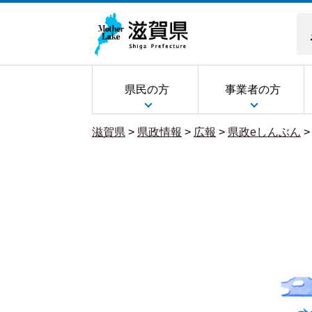
県民の方
事業者の方
滋賀県
>
県政情報
>
広報
>
県政eしんぶん