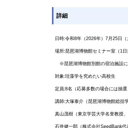
詳細
日時:令和8年（2026年）7月25日
場所:琵琶湖博物館セミナー室（1日
※琵琶湖博物館別館の宿泊施設に
対象:珪藻学を究めたい高校生
定員:8名（応募多数の場合には抽選
講師:大塚泰介（琵琶湖博物館総括
真山茂樹（東京学芸大学名誉教授、
石井健一郎（株式会社SeedBank