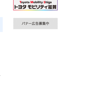
し
て
ン
で