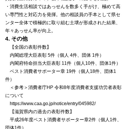
・消費生活相談ではあっせんを数多く手がけ、極めて高
い専門性と対応力を発揮。他の相談員の手本として県セ
ンター全体で積極的に取り組む土
壌が形成された結果、
年々あっせん率が向上。
4. その他
【全国の表彰件数】
内閣総理大臣表彰 5件（個人 4件、団体 1件）
内閣府特命担当大臣表彰 11件（個人10件、団体1件）
ベスト消費者サポーター章 19件（個人18件、団体1
件）
＜参考＞消費者庁HP 令和8年度消費者支援功労者表彰
について
https://www.caa.go.jp/notice/entry/045982
/
【滋賀県内の過去の表彰件数】
平成26年度ベスト消費者サポーター章2件（個人1件、
団体1件）