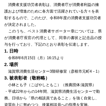
消費者支援功労者表彰は、消費者庁が消費者利益の擁
護および増進のために各方面で活躍されている方々を表
彰するもので、このたび、令和8年度の消費者支援功労者
が決定されました。
このうち、ベスト消費者サポーター章については、県
が消費者庁長官の代理として、同章の書状と記念品の授
与を行っており、下記のとおり表彰を伝達します。
1. 日時
令和8年6月15日（月）16:15より
2. 場所
滋賀県消費生活センター3階研修室（彦根市元町4－1）
3. 被表彰者（敬称略）
小林とも子（こばやしともこ）（推薦団体:滋賀県）
・平成22年からの14年間、滋賀県消費生活センターで勤
務。日頃から「県の相談員であること」を強く自覚し、
資質向上に努めつつ、後輩相談
員への指導を実施。