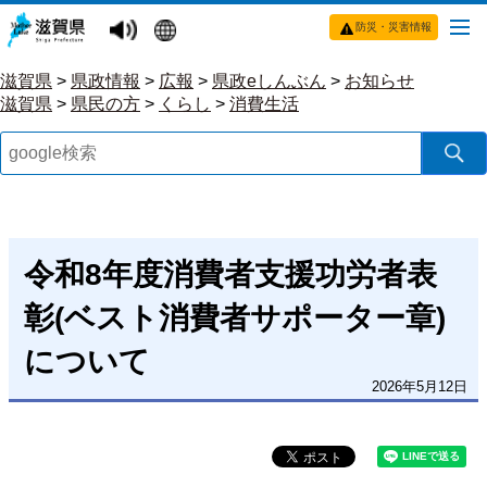
防災・災害情報
滋賀県
>
県政情報
>
広報
>
県政eしんぶん
>
お知らせ
滋賀県
>
県民の方
>
くらし
>
消費生活
令和8年度消費者支援功労者表
彰(ベスト消費者サポーター章)
について
2026年5月12日