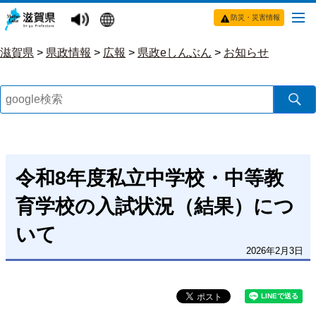
防災・災害情報
滋賀県
>
県政情報
>
広報
>
県政eしんぶん
>
お知らせ
令和8年度私立中学校・中等教
育学校の入試状況（結果）につ
いて
2026年2月3日