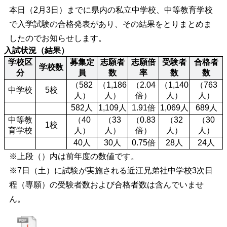
本日（2月3日）までに県内の私立中学校、中等教育学校
で入学試験の合格発表があり、その結果をとりまとめま
したのでお知らせします。
入試状況（結果）
学校区
募集定
志願者
志願倍
受験者
合格者
学校数
分
員
数
率
数
数
（582
（1,186
（2.04
（1,140
（763
中学校
5校
人）
人）
倍）
人）
人）
582人
1,109人
1.91倍
1,069人
689人
中等教
（40
（33
（0.83
（32
（30
1校
育学校
人）
人）
倍）
人）
人）
40人
30人
0.75倍
28人
24人
※上段（）内は前年度の数値です。
※7日（土）に試験が実施される近江兄弟社中学校3次日
程（専願）の受験者数および合格者数は含んでいませ
ん。