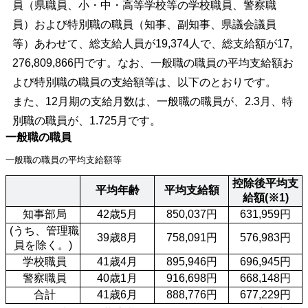
員（県職員、小・中・高等学校等の学校職員、警察職
員）および特別職の職員（知事、副知事、県議会議員
等）あわせて、総支給人員が19,374人で、総支給額が17,
276,809,866円です。なお、一般職の職員の平均支給額お
よび特別職の職員の支給額等は、以下のとおりです。
また、12月期の支給月数は、一般職の職員が、2.3月、特
別職の職員が、1.725月です。
一般職の職員
一般職の職員の平均支給額等
控除後平均支
平均年齢
平均支給額
給額(※1)
 知事部局
42歳5月
850,037円
631,959円
 (うち、管理職
39歳8月
758,091円
576,983円
員を除く。)
 学校職員
41歳4月
895,946円
696,945円
 警察職員
40歳1月
916,698円
668,148円
 合計
41歳6月
888,776円
677,229円