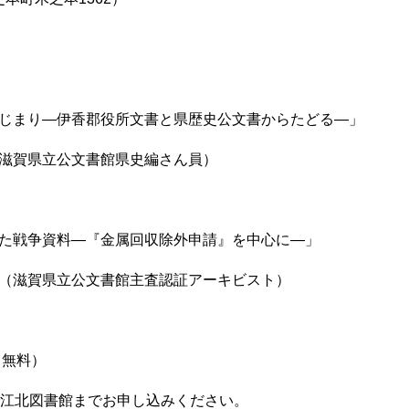
じまり―伊香郡役所文書と県歴史公文書からたどる―」
（滋賀県立公文書館県史編さん員）
た戦争資料―『金属回収除外申請』を中心に―」
雄（滋賀県立公文書館主査認証アーキビスト）
（無料）
江北図書館までお申し込みください。