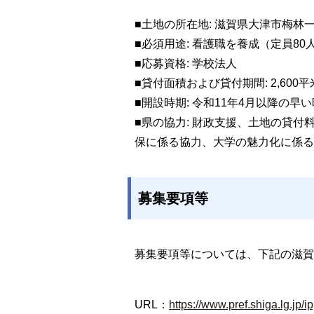
■土地の所在地: 滋賀県大津市梅林一
■必須用途: 看護職を養成（定員80
■応募資格: 学校法人
■貸付面積および貸付期間: 2,6
■開設時期: 令和11年4月以降の早
■県の協力: 財政支援、土地の貸
保に係る協力、大学の魅力化に係る
募集要項等
募集要項等については、下記の滋賀
URL：
https://www.pref.shiga.lg.jp