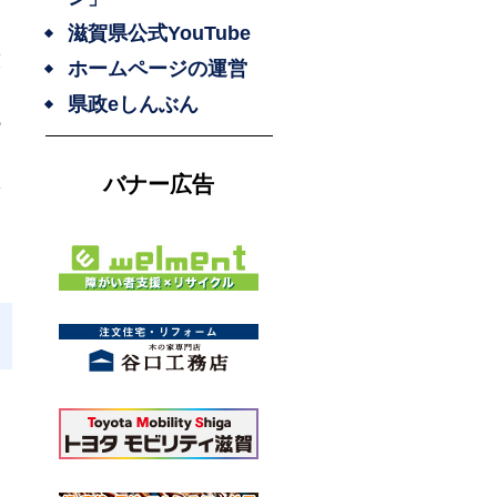
滋賀県公式YouTube
護
ホームページの運営
県政eしんぶん
の
る
バナー広告
学
し