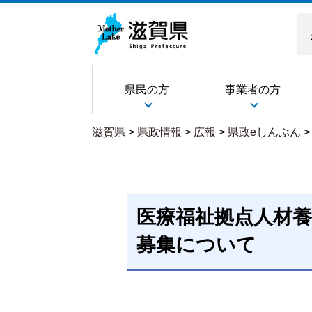
県民の方
事業者の方
滋賀県
>
県政情報
>
広報
>
県政eしんぶん
医療福祉拠点人材
募集について