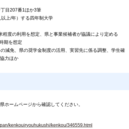
丁目207番1ほか3筆
人以上/年）する四年制大学
00平米程度の利用を想定、県と事業候補者が協議により定める
い時期を想定
付料の減免、県の奨学金制度の活用、実習先に係る調整、学生確
協力ほか
県ホームページから確認してください。
/ippan/kenkouiryouhukushi/kenkou/346559.html