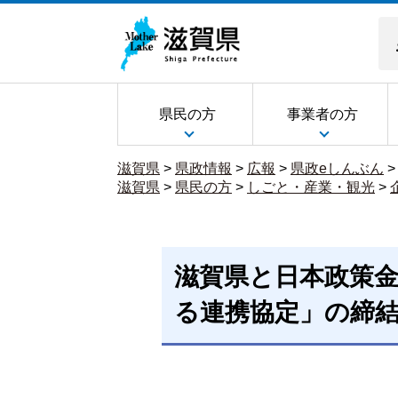
県民の方
事業者の方
滋賀県
>
県政情報
>
広報
>
県政eしんぶん
滋賀県
>
県民の方
>
しごと・産業・観光
>
滋賀県と日本政策
る連携協定」の締