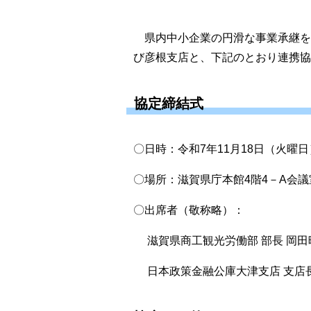
県内中小企業の円滑な事業承継を
び彦根支店と、下記のとおり連携協
協定締結式
〇日時：令和7年11月18日（火曜日
〇場所：滋賀県庁本館4階4－A会議
〇出席者（敬称略）：
滋賀県商工観光労働部 部長 岡田
日本政策金融公庫大津支店 支店長