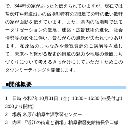
で、344軒の家があったと伝えられていますが、現在では
常夜灯や街道沿いの宿場町特有の2階建ての軒の低い数軒
の家が面影を伝えています。また、県内の宿場町ではモ
ータリゼーションの進展、建築・広告技術の進化、社会
情勢等の変化に伴い、昔ながらの風景が失われつつあり
ます。柏原宿のまちなみや景観資源のご講演等を通し
て、未来へと繋がる歴史的街道の魅力や地域の景観まち
づくりについて考えるきっかけにしていただくためこの
タウンミーティングを開催します。
■開催概要
1．日時:令和7年10月31日（金）13:30～16:30 [※受付は1
3:00より開始]
2．場所:米原市柏原生涯学習センター
3．内容:『近江の街道と宿場』柏原宿歴史館館長谷口徹