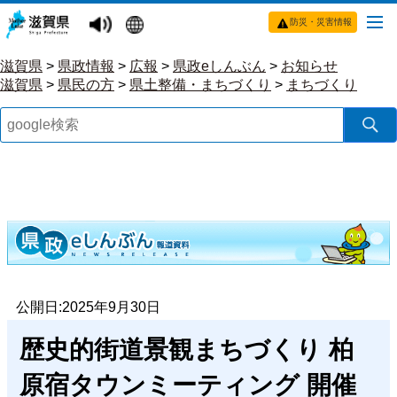
防災・災害情報
滋賀県
>
県政情報
>
広報
>
県政eしんぶん
>
お知らせ
滋賀県
>
県民の方
>
県土整備・まちづくり
>
まちづくり
公開日:2025年9月30日
歴史的街道景観まちづくり 柏
原宿タウンミーティング 開催