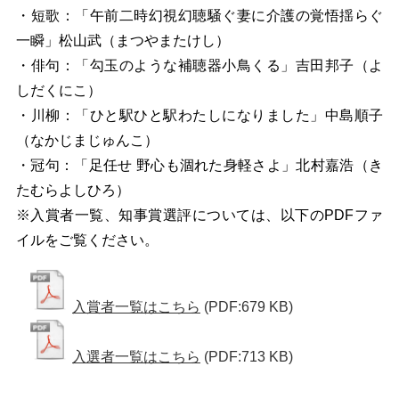
・短歌：「午前二時幻視幻聴騒ぐ妻に介護の覚悟揺らぐ
一瞬」松山武（まつやまたけし）
・俳句：「勾玉のような補聴器小鳥くる」吉田邦子（よ
しだくにこ）
・川柳：「ひと駅ひと駅わたしになりました」中島順子
（なかじまじゅんこ）
・冠句：「足任せ 野心も涸れた身軽さよ」北村嘉浩（き
たむらよしひろ）
※入賞者一覧、知事賞選評については、以下のPDFファ
イルをご覧ください。
入賞者一覧はこちら
(PDF:679 KB)
入選者一覧はこちら
(PDF:713 KB)