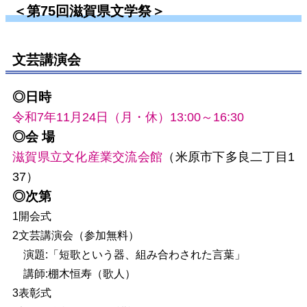
＜第75回滋賀県文学祭＞
文芸講演会
◎日時
令和7年11月24日（月・休）13:00～16:30
◎会 場
滋賀県立文化産業交流会館
（米原市下多良二丁目1
37）
◎次第
1開会式
2文芸講演会（参加無料）
演題:「短歌という器、組み合わされた言葉」
講師:棚木恒寿（歌人）
3表彰式