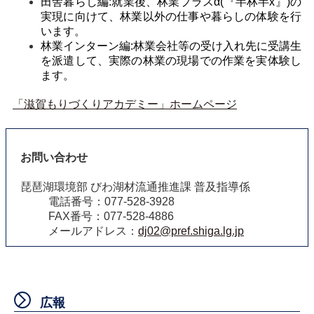
田舎暮らし編:就業後、林業プラスα(『半林半x』)の
実現に向けて、林業以外の仕事や暮らしの体験を行
います。
林業インターン編:林業会社等の受け入れ先に受講生
を派遣して、実際の林業の現場での作業を実体験し
ます。
「滋賀もりづくりアカデミー」ホームページ
お問い合わせ
琵琶湖環境部 びわ湖材流通推進課 普及指導係
電話番号：077-528-3928
FAX番号：077-528-4886
メールアドレス：
dj02@pref.shiga.lg.jp
広報