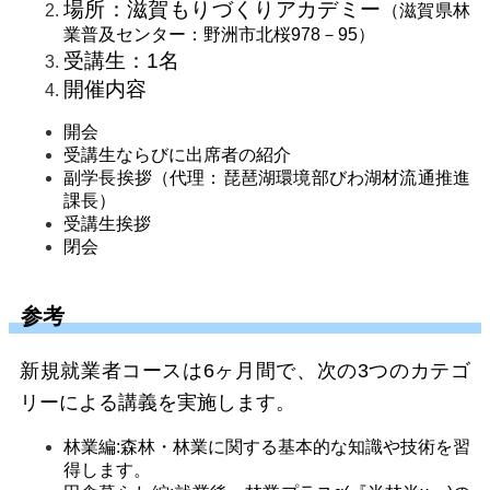
場所：滋賀もりづくりアカデミー
（滋賀県林
業普及センター：野洲市北桜978－95）
受講生：1名
開催内容
開会
受講生ならびに出席者の紹介
副学長挨拶（代理：琵琶湖環境部びわ湖材流通推進
課長）
受講生挨拶
閉会
参考
新規就業者コースは6ヶ月間で、次の3つのカテゴ
リーによる講義を実施します。
林業編:森林・林業に関する基本的な知識や技術を習
得します。