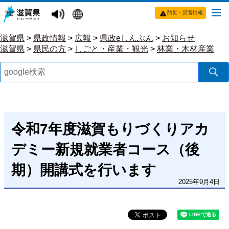
防災・災害情報
滋賀県
>
県政情報
>
広報
>
県政eしんぶん
>
お知らせ
滋賀県
>
県民の方
>
しごと・産業・観光
>
林業・木材産業
令和7年度滋賀もりづくりアカ
デミー新規就業者コース（後
期）開講式を行います
2025年9月4日