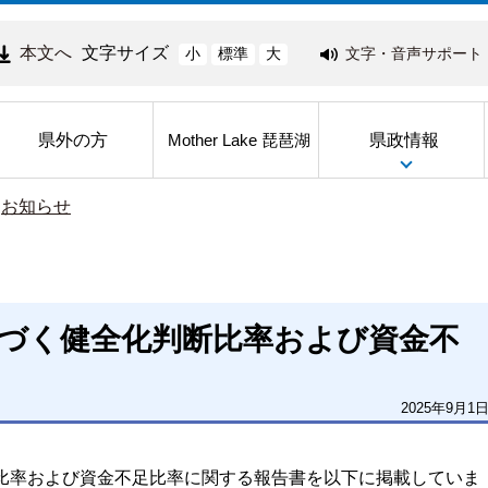
本文へ
文字サイズ
文字・音声サポート
小
標準
大
県外の方
県政情報
Mother Lake 琵琶湖
>
お知らせ
基づく健全化判断比率および資金不
2025年9月1
比率および資金不足比率に関する報告書を以下に掲載していま