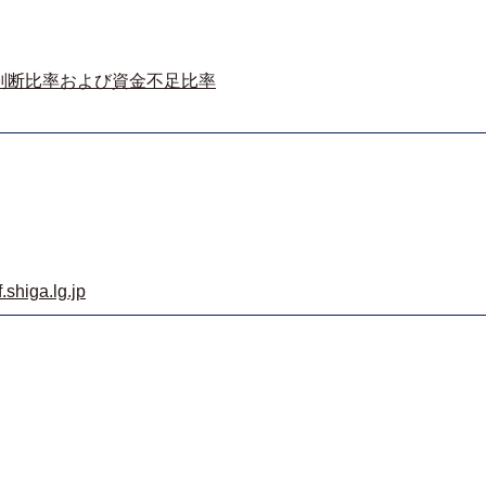
判断比率および資金不足比率
shiga.lg.jp