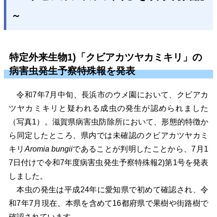
～
特定外来生物1)「クビアカツヤカミキリ」の
病害虫発生予察特殊報を発表
令和7年7月中旬、長浜市のウメ園において、クビアカ
ツヤカミキリと疑われる成虫の発生が認められました
（写真1）。滋賀県病害虫防除所において、形態的特徴か
ら同定したところ、県内では未確認のクビアカツヤカミ
キリ
Aromia bungii
であることが判明したことから、7月1
7日付けで令和7年度病害虫発生予察特殊報2)第1号を発表
しました。
本虫の発生は平成24年に愛知県で初めて確認され、令
和7年7月現在、本県を含めて16都府県で果樹や街路樹で
確認されています。