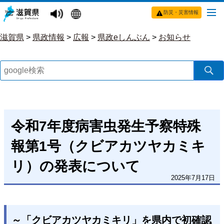
防災・災害情報
滋賀県
>
県政情報
>
広報
>
県政eしんぶん
>
お知らせ
令和7年度病害虫発生予察特殊
報第1号（クビアカツヤカミキ
リ）の発表について
2025年7月17日
～「クビアカツヤカミキリ」を県内で初確認