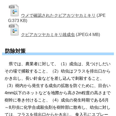
ウメで確認されたクビアカツヤカミキリ
(JPE
G:373 KB)
クビアカツヤカミキリ雄成虫
(JPEG:4 MB)
防除対策
県では、農業者に対して、（1）成虫は、見つけしだい
その場で捕殺すること、（2）幼虫はフラスを排出口から
かき出し、長い針金などを差し込んで刺殺すること、
（3）樹内から発生する成虫の拡散を防ぐために、目合い
4mm以下のネットなどを地際から高さ2m程度の高さまで
樹幹に巻き付けること、（4）成虫の発生時期である6月
～8月頃に化学合成殺虫剤を樹幹部に散布し、幼虫に対し
ては、フラスを排出口からかき出し、食入孔にスプレー