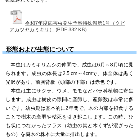
令和7年度病害虫発生予察特殊報第1号（クビ
アカツヤカミキリ）
(PDF:332 KB)
形態および生態について
本虫はカミキリムシの仲間で、成虫は6月～8月頃に見
られます。成虫の体長は2.5 cm～4cmで、体全体は黒く
光沢があり、前胸背板（頭部の下部）は赤色です。
本虫は主にサクラ、ウメ、モモなどバラ科植物に寄生
します。成虫は樹皮の隙間に産卵し、産卵数は非常に多
いです。幼虫期は基本的に2年間で、木の内部を摂食する
ことで樹木の衰弱や枯死を引き起こします。この時、ひ
も状につながったフラス（幼虫の糞と木くずが混ざった
もの）を樹木の株本に大量に排出します。