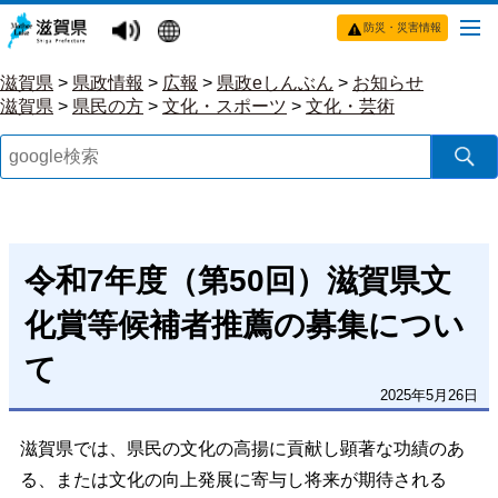
防災・災害情報
滋賀県
>
県政情報
>
広報
>
県政eしんぶん
>
お知らせ
滋賀県
>
県民の方
>
文化・スポーツ
>
文化・芸術
令和7年度（第50回）滋賀県文
化賞等候補者推薦の募集につい
て
2025年5月26日
滋賀県では、県民の文化の高揚に貢献し顕著な功績のあ
る、または文化の向上発展に寄与し将来が期待される