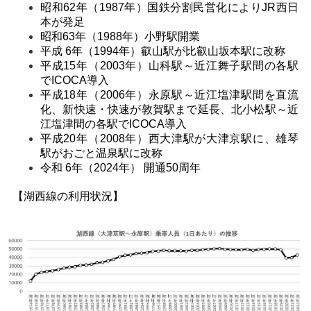
昭和62年（1987年）国鉄分割民営化によりJR西日
本が発足
昭和63年（1988年）小野駅開業
平成 6年（1994年）叡山駅が比叡山坂本駅に改称
平成15年（2003年）山科駅～近江舞子駅間の各駅
でICOCA導入
平成18年（2006年）永原駅～近江塩津駅間を直流
化
、
新快速・快速が敦賀駅まで延長
、
北小松駅～近
江塩津間の各駅でICOCA導入
平成20年（2008年）西大津駅が大津京駅に、雄琴
駅がおごと温泉駅に改称
令和 6年（2024年） 開通50周年
【湖西線の利用状況】