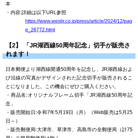
本
・内容:詳細は以下URL参照
https://www.westjr.co.jp/press/article/2024/12/pag
e_26772.html
【2】 「JR湖西線50周年記念」切手が販売さ
れます！
日本郵便より湖西線開通50周年を記念し、JR湖
西線およ
び沿線の写
真がデザインされた記念切手が販売されるこ
とになりました。この機会にぜひご購入ください。
・商品名:オリジナルフレーム切手「JR湖西線50周年記
念」
・販売開始日:令和7年5月19日
（月）（Web販売は5月25
日～）
・販売郵便局:大津市、草津市、高島市の全郵便局（計75