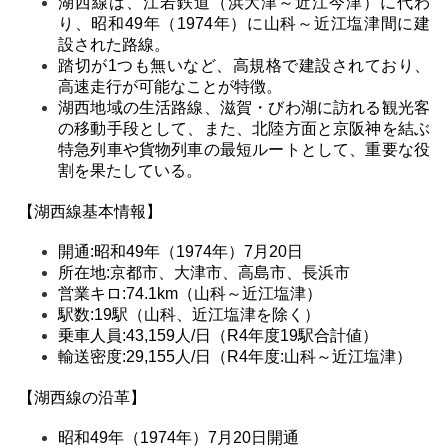
湖西線は、江若鉄道（浜大津～近江今津）に代わ
り、昭和49年（1974年）に山科～近江塩津間に建
設された路線。
踏切が1つも無いなど、高規格で建設されており、
高速走行が可能なことが特徴。
湖西地域の生活路線、滋賀・びわ湖に訪れる観光客
の移動手段として、また、北陸方面と京阪神を結ぶ
特急列車や貨物列車の最短ルートとして、重要な役
割を果たしている。
【湖西線基本情報】
開通:昭和49年（1974年）7月20日
所在地:京都市、大津市、高島市、長浜市
営業キロ:74.1km（山科～近江塩津）
駅数:19駅（山科、近江塩津を除く）
乗車人員:43,159人/日（R4年度19駅合計値）
輸送密度:29,155人/日（R4年度:山科～近江塩津）
【湖西線の沿革】
昭和49年（1974年）7月20日開通