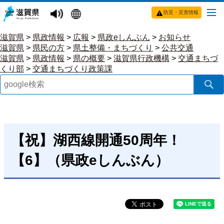
防災・災害情報
滋賀県
>
県政情報
>
広報
>
県政eしんぶん
>
お知らせ
滋賀県
>
県民の方
>
県土整備・まちづくり
>
公共交通
滋賀県
>
県政情報
>
県の概要
>
滋賀県行政機構
>
交通まちづ
くり部
>
交通まちづくり政策課
【祝】湖西線開通50周年！
【6】（県政eしんぶん）