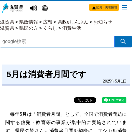
防災・災害情報
滋賀県
>
県政情報
>
広報
>
県政eしんぶん
>
お知らせ
滋賀県
>
県民の方
>
くらし
>
消費生活
5月は消費者月間です
2025年5月1日
毎年5月は「消費者月間」として、全国で消費者問題に
関する啓発・教育等の事業が集中的に実施されていま
す。県民の皆さんも消費者月間を契機に、エシカル消費