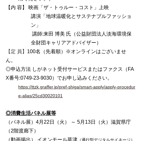
【内 容】 映画「ザ・トゥルー・コスト」上映
講演「地球温暖化とサステナブルファッショ
ン」
講師:来田 博美 氏（公益財団法人淡海環境保
全財団キャリアアドバイザー）
【定 員】
100
名（先着順）※オンラインはございませ
ん。
◎申込方法 しがネット受付サービスまたはファクス（FA
X番号:0749-23-9030）
でお申し込みください。
https://ttzk.graffer.jp/pref-shiga/smart-apply/apply-procedur
e-alias/25cd30020101
◎消費生活パネル展等
（パネル展）4月22日（火） ～ 5月13日（火）滋賀県庁
（2階渡廊下）
（動画掲出） イオンモール草津
（通行型デジタルサイネージ）