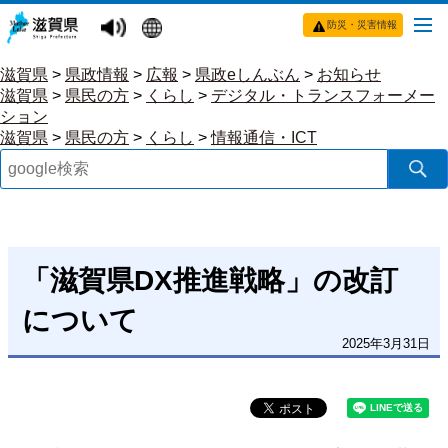
防災・災害情報
滋賀県
>
県政情報
>
広報
>
県政eしんぶん
>
お知らせ
滋賀県
>
県民の方
>
くらし
>
デジタル・トランスフォーメー
ション
滋賀県
>
県民の方
>
くらし
>
情報通信・ICT
「滋賀県DX推進戦略」の改訂
について
2025年3月31日