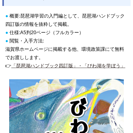
●
概要:琵琶湖学習の入門編として、琵琶湖ハンドブック
四訂版の情報を抜粋して掲載。
●
仕様:A5判20ページ（フルカラー）
●
閲覧・入手方法:
滋賀県ホームページ
に掲載する他、
環境政策課にて無料
でお渡しします。
👉
「琵琶湖ハンドブック四訂版」・「びわ湖を学ぼう」