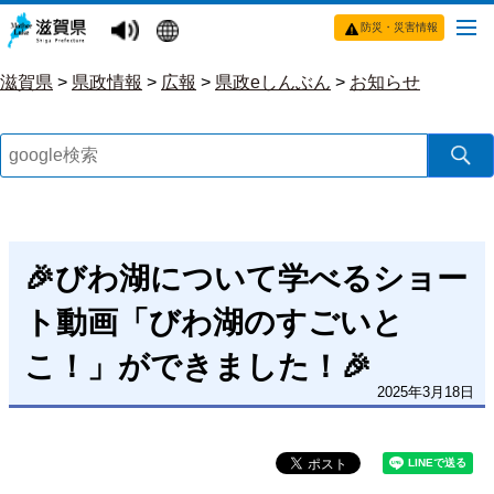
防災・災害情報
滋賀県
>
県政情報
>
広報
>
県政eしんぶん
>
お知らせ
🎉びわ湖について学べるショー
ト動画「びわ湖のすごいと
こ！」ができました！🎉
2025年3月18日