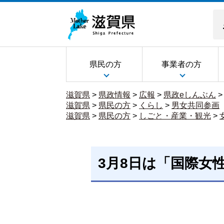
県民の方
事業者の方
滋賀県
>
県政情報
>
広報
>
県政eしんぶん
滋賀県
>
県民の方
>
くらし
>
男女共同参画
滋賀県
>
県民の方
>
しごと・産業・観光
>
3月8日は「国際女