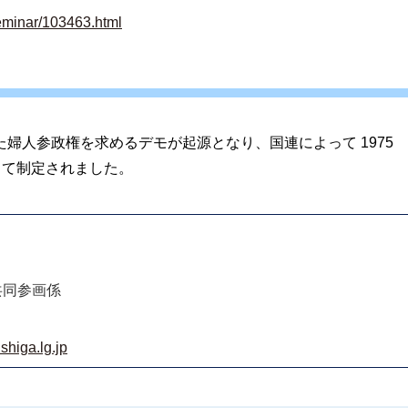
seminar/103463.html
れた婦人参政権を求めるデモが起源となり、国連によって 1975
して制定されました。
共同参画係
shiga.lg.jp