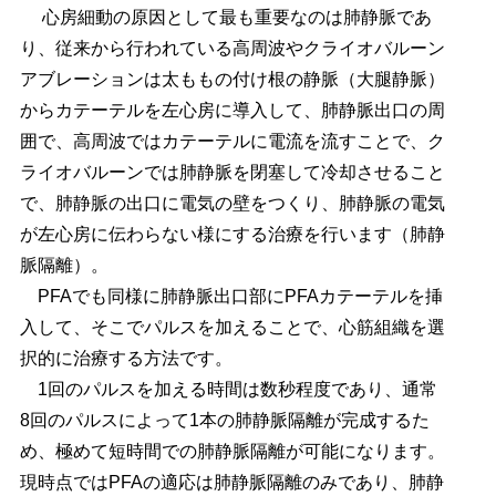
心房細動の原因として最も重要なのは肺静脈であ
り、従来から行われている高周波やクライオバルーン
アブレーションは太ももの付け根の静脈（大腿静脈）
からカテーテルを左心房に導入して、肺静脈出口の周
囲で、高周波ではカテーテルに電流を流すことで、ク
ライオバルーンでは肺静脈を閉塞して冷却させること
で、肺静脈の出口に電気の壁をつくり、肺静脈の電気
が左心房に伝わらない様にする治療を行います（肺静
脈隔離）。
PFAでも同様に肺静脈出口部にPFAカテーテルを挿
入して、そこでパルスを加えることで、心筋組織を選
択的に治療する方法です。
1回のパルスを加える時間は数秒程度であり、通常
8回のパルスによって1本の肺静脈隔離が完成するた
め、極めて短時間での肺静脈隔離が可能になります。
現時点ではPFAの適応は肺静脈隔離のみであり、肺静