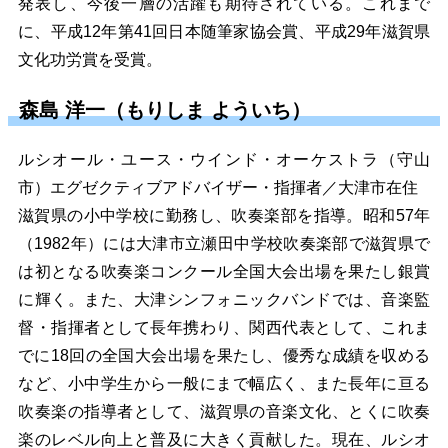
発表し、今後一層の活躍も期待されている。これまで
に、平成12年第41回日本随筆家協会賞、平成29年滋賀県
文化功労賞を受賞。
森島 洋一（もりしま よういち）
ルシオール・ユース・ウインド・オーケストラ（守山
市）エグゼクティブアドバイザー・指揮者／大津市在住
滋賀県の小中学校に勤務し、吹奏楽部を指導。昭和57年
（1982年）には大津市立瀬田中学校吹奏楽部で滋賀県で
は初となる吹奏楽コンクール全国大会出場を果たし銀賞
に輝く。また、大津シンフォニックバンドでは、音楽監
督・指揮者として長年携わり、関西代表として、これま
でに18回の全国大会出場を果たし、優秀な成績を収める
など、小中学生から一般にまで幅広く、また長年に亘る
吹奏楽の指導者として、滋賀県の音楽文化、とくに吹奏
楽のレベル向上と普及に大きく貢献した。現在、ルシオ