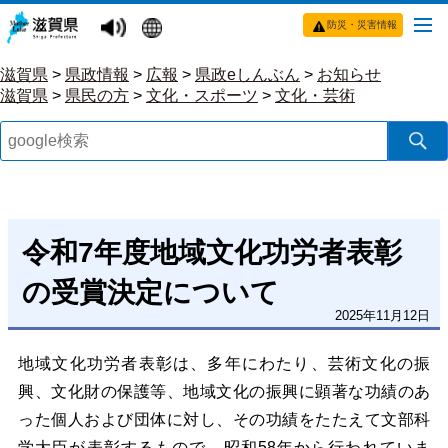
防災・災害情報
滋賀県
>
県政情報
>
広報
>
県政eしんぶん
>
お知らせ
滋賀県
>
県民の方
>
文化・スポーツ
>
文化・芸術
令和7年度地域文化功労者表彰
の受賞決定について
2025年11月12日
地域文化功労者表彰は、多年にわたり、芸術文化の振
興、文化財の保護等、地域文化の振興に顕著な功績のあ
った個人および団体に対し、その功績をたたえて文部科
学大臣が表彰するもので、昭和58年から行われていま