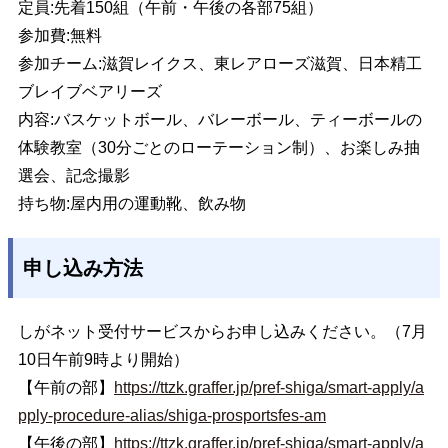
定員:先着150組（午前・午後の各部75組）
参加費:無料
参加チーム:滋賀レイクス、東レアローズ滋賀、日本精工
ブレイブベアリーズ
内容:バスケットボール、バレーボール、ティーボールの
体験教室（30分ごとのローテーション制）、お楽しみ抽
選会、記念撮影
持ち物:屋内用の運動靴、飲み物
申し込み方法
しがネット受付サービスからお申し込みください。（7月
10日午前9時より開始）
【午前の部】
https://ttzk.graffer.jp/pref-shiga/smart-apply/a
pply-procedure-alias/shiga-prosportsfes-am
【午後の部】
https://ttzk.graffer.jp/pref-shiga/smart-apply/a