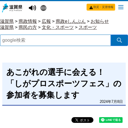
防災・災害情報
滋賀県
>
県政情報
>
広報
>
県政eしんぶん
>
お知らせ
滋賀県
>
県民の方
>
文化・スポーツ
>
スポーツ
あこがれの選手に会える！
「しがプロスポーツフェス」の
参加者を募集します
2024年7月8日