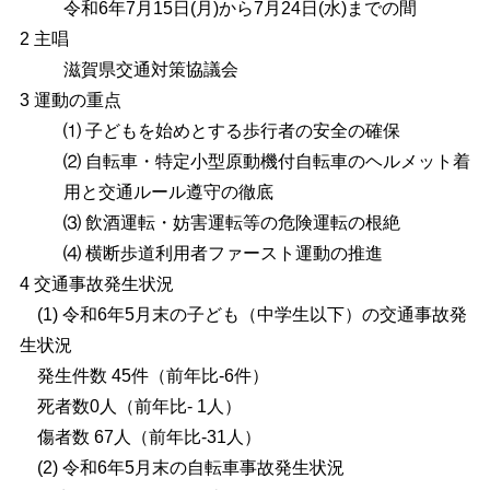
令和6年7月15日(月)から7月24日(水)までの間
2 主唱
滋賀県交通対策協議会
3
運動の重点
⑴ 子どもを始めとする歩行者の安全の確保
⑵ 自転車・特定小型原動機付自転車のヘルメット着
用と交通ルール遵守の徹底
⑶ 飲酒運転・妨害運転等の危険運転の根絶
⑷ 横断歩道利用者ファースト運動の推進
4 交通事故発生状況
(1) 令和6年5月末の子ども（中学生以下）の交通事故発
生状況
発生件数 45件（前年比-6件）
死者数0人（前年比- 1人）
傷者数 67人（前年比-31人）
(2) 令和6年5月末の自転車事故発生状況