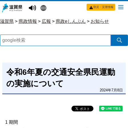
防災・災害情報
滋賀県
>
県政情報
>
広報
>
県政eしんぶん
>
お知らせ
令和6年夏の交通安全県民運動
の実施について
2024年7月8日
1 期間