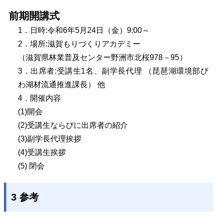
前期開講式
1．日時:令和6年5月24日（金）9:00～
2．場所:滋賀もりづくりアカデミー
（滋賀県林業普及センター野洲市北桜978－95）
3．出席者:受講生1名、副学長代理 （琵琶湖環境部び
わ湖材流通推進課長） 他
4．開催内容
(1)
開会
(2)
受講生ならびに出席者の紹介
(3)
副学長代理挨拶
(4)
受講生挨拶
(5)
閉会
3 参考