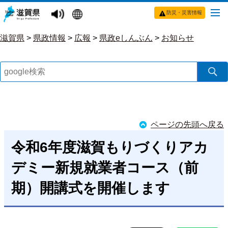
防災・災害情報
滋賀県
>
県政情報
>
広報
>
県政eしんぶん
>
お知らせ
ページの先頭へ戻る
令和6年度滋賀もりづくりアカ
デミー新規就業者コース（前
期）開講式を開催します