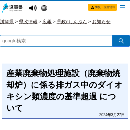
防災・災害情報
滋賀県
>
県政情報
>
広報
>
県政eしんぶん
>
お知らせ
産業廃棄物処理施設（廃棄物焼
却炉）に係る排ガス中のダイオ
キシン類濃度の基準超過 につ
いて
2024年3月27日