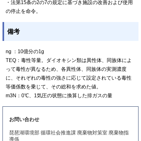
・法第15条の2の7の規定に基づき施設の改善および使用
の停止を命令。
備考
ng ：10億分の1g
TEQ：毒性等量。ダイオキシン類は異性体、同族体によ
って毒性が異なるため、各異性体、同族体の実測濃度
に、それぞれの毒性の強さに応じて設定されている毒性
等価係数を乗じて、その総和を求めた値。
m
3
N：0℃、1気圧の状態に換算した排ガスの量
お問い合わせ
琵琶湖環境部 循環社会推進課 廃棄物対策室 廃棄物指
導係