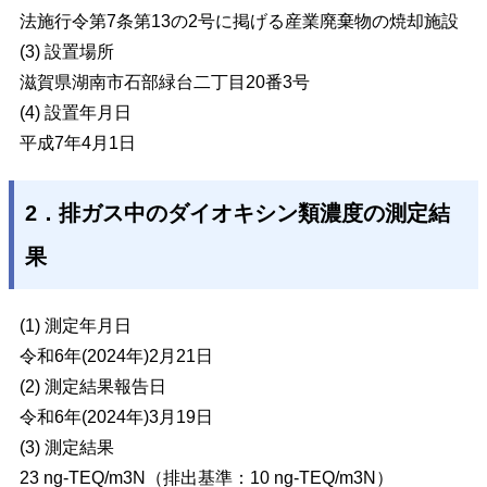
法施行令第7条第13の2号に掲げる産業廃棄物の焼却施設
(3) 設置場所
滋賀県湖南市石部緑台二丁目20番3号
(4) 設置年月日
平成7年4月1日
2．排ガス中のダイオキシン類濃度の測定結
果
(1) 測定年月日
令和6年(2024年)2月21日
(2) 測定結果報告日
令和6年(2024年)3月19日
(3) 測定結果
23 ng-TEQ/m3N（排出基準：10 ng-TEQ/m3N）