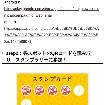
android▼
https://play.google.com/store/apps/details?id=jp.qwan.coi
n.p&pcampaignid=web_shar
apple▼
https://apps.apple.com/jp/app/%E3%81%BE%E3%81%A
1%E3%81%AE%E3%82%B3%E3%82%A4%E3%83%B
3/id1482588071
step2：各スポットのQRコードを読み取
り、スタンプラリーに参加！