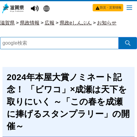
防災・災害情報
滋賀県
>
県政情報
>
広報
>
県政eしんぶん
>
お知らせ
2024年本屋大賞ノミネート記
念！ 「ビワコ」×成瀬は天下を
取りにいく ～「この春を成瀬
に捧げるスタンプラリー」の開
催～