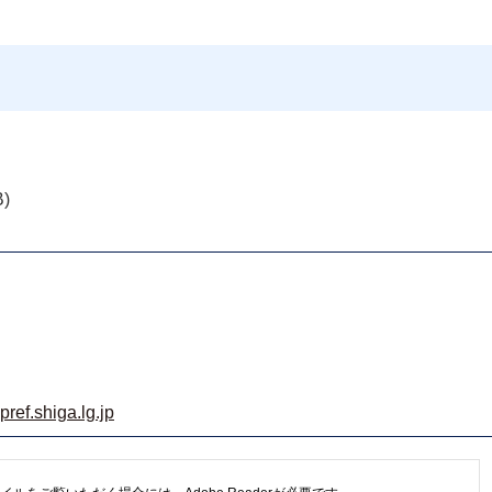
B)
ef.shiga.lg.jp