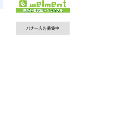
、
な
な
時
決