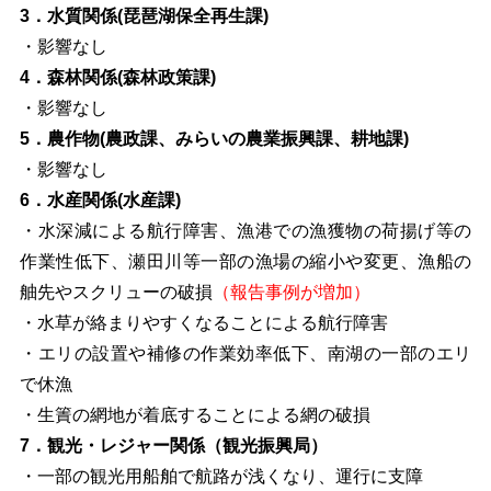
3．水質関係(琵琶湖保全再生課)
・影響なし
4．森林関係(森林政策課)
・影響なし
5．農作物(農政課、みらいの農業振興課、耕地課)
・影響なし
6．水産関係(水産課)
・水深減による航行障害、漁港での漁獲物の荷揚げ等の
作業性低下、瀬田川等一部の漁場の縮小や変更、漁船の
舳先やスクリューの破損
（報告事例が増加）
・水草が絡まりやすくなることによる航行障害
・エリの設置や補修の作業効率低下、南湖の一部のエリ
で休漁
・生簀の網地が着底することによる網の破損
7．観光・レジャー関係（観光振興局）
・一部の観光用船舶で航路が浅くなり、運行に支障