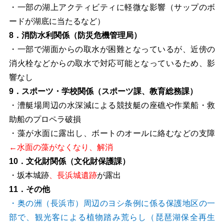
・一部の湖上アクティビティに軽微な影響（サップのボ
ードが湖底に当たるなど）
8．消防水利関係（防災危機管理局）
・一部で湖面からの取水が困難となっているが、近傍の
消火栓などからの取水で対応可能となっているため、影
響なし
9．スポーツ・
学校関係（スポーツ課、教育総務課）
・漕艇場周辺の水深減による競技艇の座礁や作業船・救
助船のプロペラ破損
・藻が水面に露出し、ボートのオールに絡むなどの支障
←
水面の藻がなくなり、解消
10．文化財関係（文化財保護課）
・坂本城跡
、長浜城遺跡
が露出
11．その他
・奥の洲（長浜市）周辺のヨシ条例に係る保護地区の一
部で、観光客による植物踏み荒らし（琵琶湖保全再生