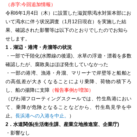
（赤字:今回追加情報）
令和6年1月4日（木）に設置した滋賀県渇水対策本部にお
いて渇水に伴う状況調査（1月12日現在）を実施した結
果、確認された影響等は以下のとおりでしたのでお知ら
せします。
1．湖辺・港湾・舟溜等の状況
・一部で干陸化(水際線の後退)、水草の浮遊・漂着を多数
確認したが、腐敗臭はほぼ発生していなかった
・一部の港湾、漁港・舟溜、マリーナで岸壁等と船舶と
の高低差が大きくなることにより乗降、荷物の積下ろ
し、船の揚降に支障
（報告事例が増加）
（びわ湖フローティングスクールでは、竹生島港におい
て、乗降が危険となることなどから、竹生島見学を中
止。
長浜港への入港を中止。
）
2．水道関係(生活衛生課、産業立地推進室、企業庁)
・影響なし