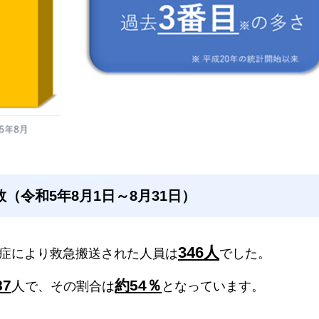
（令和5年8月1日～8月31日）
346人
中症により救急搬送された人員は
でした。
87
約54％
人
で、その割合は
となっています。