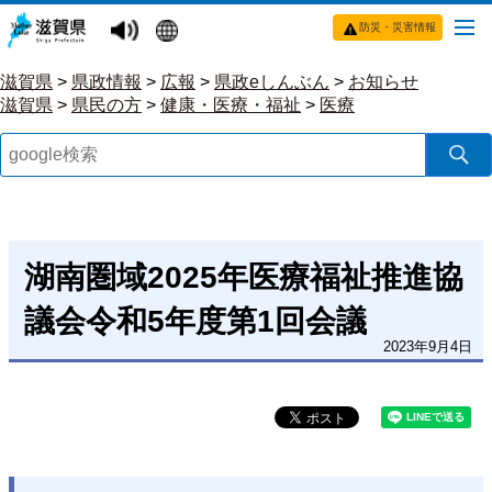
防災・災害情報
滋賀県
>
県政情報
>
広報
>
県政eしんぶん
>
お知らせ
滋賀県
>
県民の方
>
健康・医療・福祉
>
医療
湖南圏域2025年医療福祉推進協
議会令和5年度第1回会議
2023年9月4日