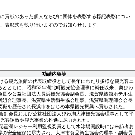
に貢献のあった個人ならびに団体を表彰する標記表彰につい
、表彰式を執り行いますのでお知らせします。
功績内容等
るとともに、昭和53年湖北町観光協会理事に就任以来、奥びわ
会長や公益社団法人長浜観光協会副会長、滋賀県旅館ホテル生
者組合理事長、滋賀県生活衛生協会理事、滋賀県調理師会会長
観光客誘致や観光事業の推進に尽力された。

岸の安全確保に尽力され、大津市食品衛生協会の理事・副会長