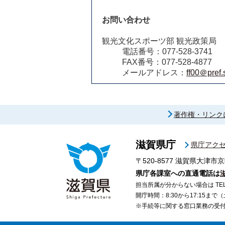
お問い合わせ
観光文化スポーツ部 観光政策局
電話番号：077-528-3741
FAX番号：077-528-4877
メールアドレス：
ff00＠pref.s
著作権・リンク
滋賀県庁
県庁アク
〒520-8577
滋賀県大津市京
県庁各課室への直通電話は
担当所属が分からない場合は TEL 07
開庁時間：8:30から17:15ま
※手続等に関する窓口業務の受付時