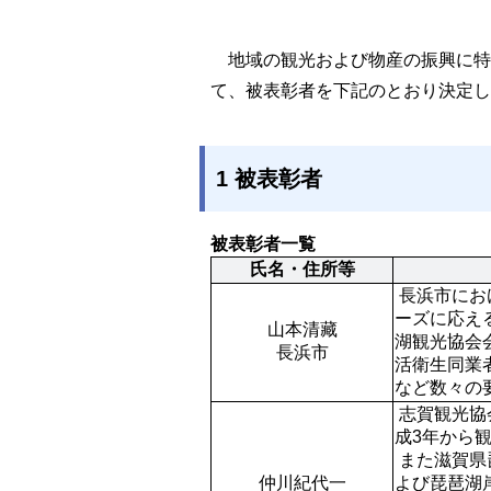
地域の観光および物産の振興に特
て、被表彰者を下記のとおり決定し
1 被表彰者
被表彰者一覧
氏名・住所等
 長浜市における観光旅館の代表取締役として長年にわたり多様な観光客ニ
ーズに応え
山本清藏

湖観光協会
活衛生同業
 志賀観光協会副会長および公益社団法人びわ湖大津観光協会理事として平
成3年から
 また滋賀県琵琶湖レジャー利用監視委員として水泳場開設時には来訪者お
仲川紀代一

よび琵琶湖