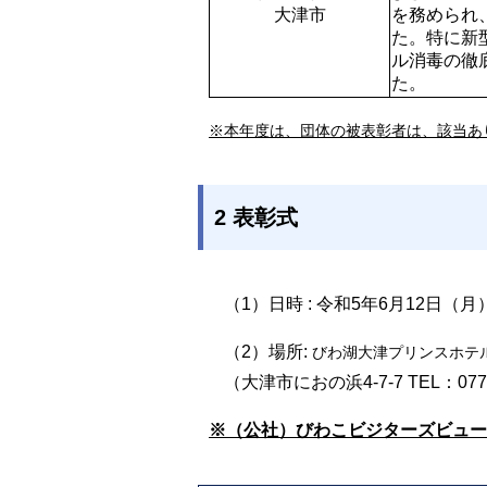
を務められ
た。特に新
ル消毒の徹
※本年度は、団体の被表彰者
は、該当あ
2 表彰式
（1）日時 : 令和5年6月12日（月
（2）場所:
びわ湖大津プリンスホテ
（大津市におの浜4-7-7 TEL：077-
※（公社）びわこビジターズビュー