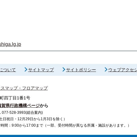
higa.lg.jp
について
サイトマップ
サイトポリシー
ウェブアクセ
セスマップ・フロアマップ
町四丁目1番1号
滋賀県行政機構ページ
から
7-528-3993(総合案内)
で（土日祝日・12月29日から1月3日を除く）
間：9:00から17:00まで（一部、受付時間が異なる所属・施設があります。）