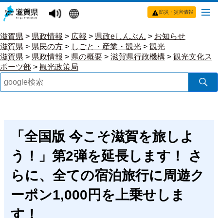
防災・災害情報
滋賀県
>
県政情報
>
広報
>
県政eしんぶん
>
お知らせ
滋賀県
>
県民の方
>
しごと・産業・観光
>
観光
滋賀県
>
県政情報
>
県の概要
>
滋賀県行政機構
>
観光文化ス
ポーツ部
>
観光政策局
「全国版 今こそ滋賀を旅しよ
う！」第2弾を延長します！ さ
らに、全ての宿泊旅行に周遊ク
ーポン1,000円を上乗せしま
す！