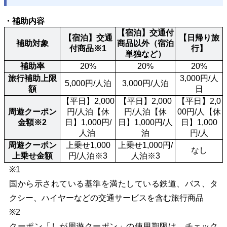
・補助内容
【宿泊】交通付
【宿泊】交通
【日帰り旅
補助対象
商品以外（宿泊
付商品※1
行】
単独など）
補助率
20%
20%
20%
旅行補助上限
3,000円/人
5,000円/人泊
3,000円/人泊
額
日
【平日】2,000
【平日】2,000
【平日】2,0
周遊クーポン
円/人泊【休
円/人泊【休
00円/人【休
金額※2
日】1,000円/
日】1,000円/人
日】1,000
人泊 
泊
円/人
周遊クーポン
上乗せ1,000
上乗せ1,000円/
なし
上乗せ金額
円/人泊※3
人泊※3
※1
国から示されている基準を満たしている鉄道、バス、タ
クシー、ハイヤーなどの交通サービスを含む旅行商品
※2
クーポン「しが周遊クーポン」の使用期限は、チェック