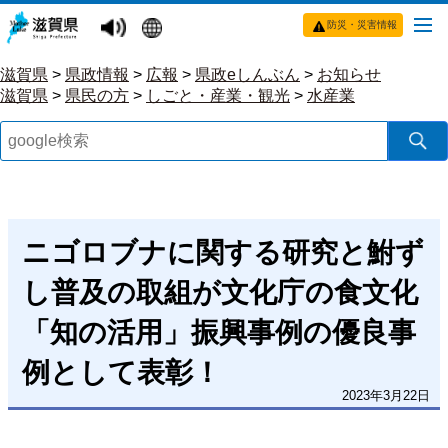
防災・災害情報
滋賀県
>
県政情報
>
広報
>
県政eしんぶん
>
お知らせ
滋賀県
>
県民の方
>
しごと・産業・観光
>
水産業
ニゴロブナに関する研究と鮒ず
し普及の取組が文化庁の食文化
「知の活用」振興事例の優良事
例として表彰！
2023年3月22日