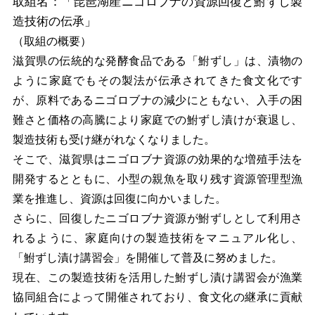
取組名：「琵琶湖産ニゴロブナの資源回復と鮒ずし製
造技術の伝承」
（取組の概要）
滋賀県の伝統的な発酵食品である「鮒ずし」は、漬物の
ように家庭でもその製法が伝承されてきた食文化です
が、原料であるニゴロブナの減少にともない、入手の困
難さと価格の高騰により家庭での鮒ずし漬けが衰退し、
製造技術も受け継がれなくなりました。
そこで、滋賀県はニゴロブナ資源の効果的な増殖手法を
開発するとともに、小型の親魚を取り残す資源管理型漁
業を推進し、資源は回復に向かいました。
さらに、回復したニゴロブナ資源が鮒ずしとして利用さ
れるように、家庭向けの製造技術をマニュアル化し、
「鮒ずし漬け講習会」を開催して普及に努めました。
現在、この製造技術を活用した鮒ずし漬け講習会が漁業
協同組合によって開催されており、食文化の継承に貢献