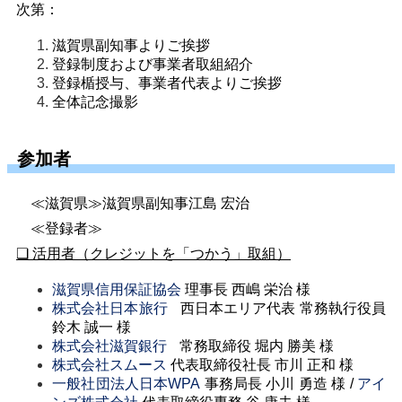
次第：
滋賀県副知事よりご挨拶
登録制度および事業者取組紹介
登録楯授与、事業者代表よりご挨拶
全体記念撮影
参加者
≪滋賀県≫滋賀県副知事江島 宏治
≪登録者≫
❏
活用者（クレジットを「つかう」取組）
滋賀県信用保証協会
理事長 西嶋 栄治 様
株式会社日本旅行
西日本エリア代表 常務執行役員
鈴木 誠一 様
株式会社滋賀銀行
常務取締役 堀内 勝美 様
株式会社スムース
代表取締役社長 市川 正和 様
一般社団法人日本WPA
事務局長 小川 勇造 様
/
アイ