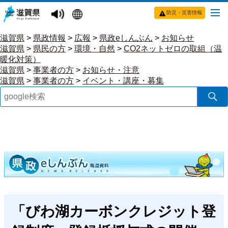
防災・災害情報
滋賀県
>
県政情報
>
広報
>
県政eしんぶん
>
お知らせ
滋賀県
>
県民の方
>
環境・自然
>
CO2ネットゼロの取組（温
暖化対策）
滋賀県
>
事業者の方
>
お知らせ・注意
滋賀県
>
事業者の方
>
イベント・講座・募集
「びわ湖カーボンクレジット登