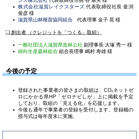
ンズ株式会社
代表取締役専務 谷 康夫 様
株式会社滋賀レイクスターズ
代表取締役社長 釜渕
俊彦 様
滋賀県山林種苗協同組合
代表理事 金子 晃 様
❏
創出者 （クレジットを「つくる」取組）
一般社団法人滋賀県造林公社
副理事長 大塚 秀一 様
綿向生産森林組合
組合長理事 嶋村 寿雄 様
今後の予定
登録された事業者の皆さまの取組は、CO
₂
ネットゼ
ロにかかる県HP
「ゼロナビしが」上に掲載を予定
しており、取組の「見える化」を応援します。
今後も通年で事業者の登録を受付します。登録楯の
授与式は毎年度末に実施。