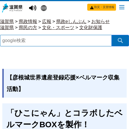
防災・災害情報
滋賀県
>
県政情報
>
広報
>
県政eしんぶん
>
お知らせ
滋賀県
>
県民の方
>
文化・スポーツ
>
文化財保護
【彦根城世界遺産登録応援×ベルマーク収集
活動】
「ひこにゃん」とコラボしたベ
ルマークBOXを製作！