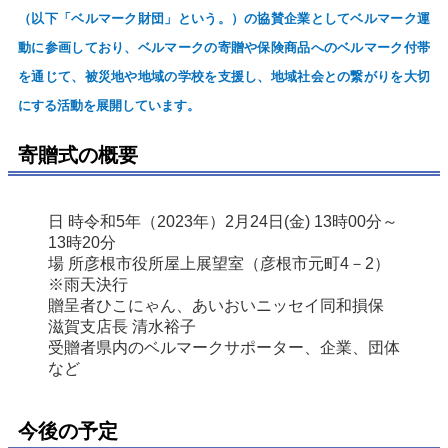
（以下「ベルマーク財団」という。）の協賛企業としてベルマーク運
動に参画しており、ベルマークの寄贈や保険商品へのベルマーク付帯
を通じて、被災地や地域の学校を支援し、地域社会との繋がりを大切
にする活動を展開しています。
寄贈式の概要
日 時
令和5年（2023年）2月24日(金) 13時00分～
13時20分
場 所
彦根市役所屋上展望室（彦根市元町4－2）
※雨天決行
贈呈者
ひこにゃん、あいおいニッセイ同和損保 
滋賀支店長 清水裕子
受贈者
県内のベルマークサポーター、企業、団体 
など
今後の予定