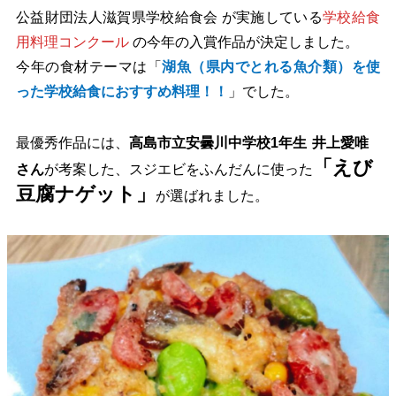
公益財団法人
滋賀県学校給食会
が実施している
学校給食
用料理コンクール
の今年の入賞作品が決定しました。
今年の食材テーマは「
湖魚（県内でとれる魚介類）を使
った学校給食におすすめ料理！！
」
でした。
最優秀作品には、
高島市立安曇川中学校1年生
井上愛唯
「えび
さん
が考案した、スジエビをふんだんに使った
豆腐ナゲット」
が選ばれました。