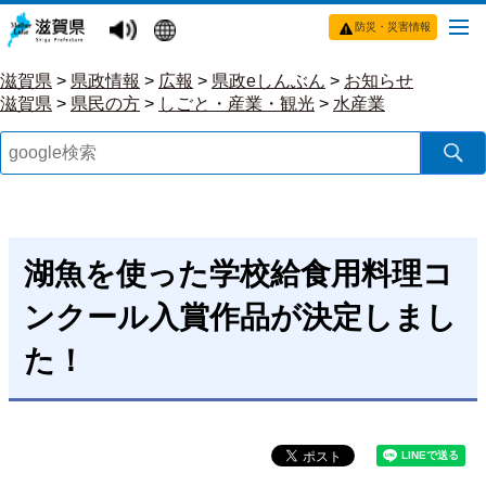
防災・災害情報
滋賀県
>
県政情報
>
広報
>
県政eしんぶん
>
お知らせ
滋賀県
>
県民の方
>
しごと・産業・観光
>
水産業
湖魚を使った学校給食用料理コ
ンクール入賞作品が決定しまし
た！