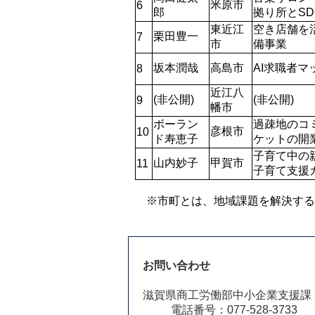
米原市
6
郎
拠り所とS
東近江
空き店舗を
栗田豊一
7
市
備事業
坂本潤哉
高島市
AI求職者
8
近江八
(非公開)
(非公開)
9
幡市
ボーラン
過疎地のコ
彦根市
10
ド寿恵子
ケットの開
子育て中の
山内妙子
甲賀市
11
子育て支援
※市町とは、地域課題を解決する
お問い合わせ
滋賀県商工労働部中小企業支援課
電話番号：077-528-3733