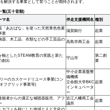
を解決する事業として育つことが期待されます。
覧(五十音順)
ーマ名
伴走支援機関名
種別
花「あおばな」を使った天然青色色素
滋賀銀行
起業
事業
陶器、木工品、衣類などの手工芸品の
高島市商工会
起業
を軸としたSTEAM教育の実践と新た
第二創
守山市
の創出
業
中小企業基盤整
備機構

テリーのカスケードリユース事業(コン
立命館大学BKC
起業
、オフグリッド事業等)
インキュベータ
ー
技能者からの適正な補聴器販売、アフ
近江八幡商工会
起業
ー
議所
・カフェを核にした地域と人と文化の