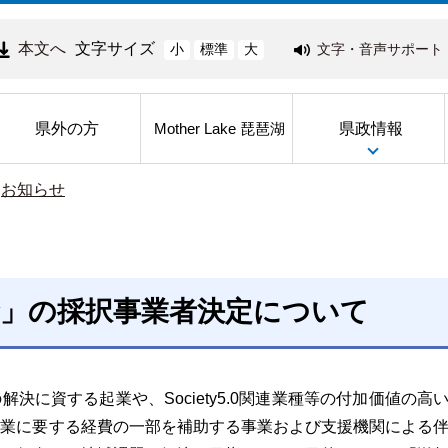
本文へ
文字サイズ
文字・音声サポート
小
標準
大
県外の方
県政情報
Mother Lake 琵琶湖
>
お知らせ
金」の採択事業者決定について
に資する起業や、Society5.0関連業種等の付加価値の高
創業に要する経費の一部を補助する事業および支援機関による