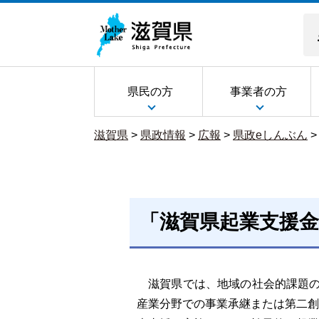
県民の方
事業者の方
滋賀県
>
県政情報
>
広報
>
県政eしんぶん
「滋賀県起業支援
滋賀県では、地域の社会的課題の解決
産業分野での事業承継または第二