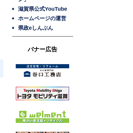
賀
滋賀県公式YouTube
ホームページの運営
県
県政eしんぶん
バナー広告
査
な