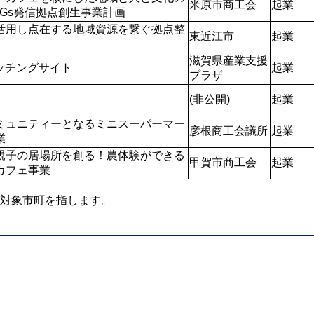
米原市商工会
起業
DGs発信拠点創生事業計画
活用し点在する地域資源を繋ぐ拠点整
東近江市
起業
滋賀県産業支援
マッチングサイト
起業
プラザ
(非公開)
起業
ミュニティーとなるミニスーパーマー
彦根商工会議所
起業
業
親子の居場所を創る！農体験ができる
甲賀市商工会
起業
カフェ事業
対象市町を指します。