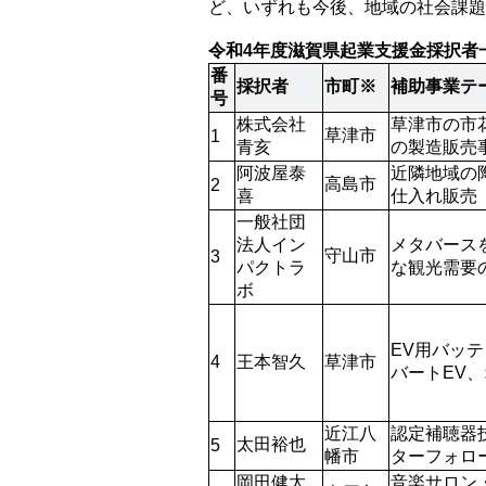
ど、いずれも今後、地域の社会課題
令和4年度滋賀県起業支援金採択者一
番
採択者
市町※
補助事業テ
号
株式会社
草津市の市
草津市
1
青亥
の製造販売
阿波屋泰
近隣地域の
高島市
2
喜
仕入れ販売
一般社団
法人イン
メタバース
守山市
3
パクトラ
な観光需要
ボ
EV用バッ
4
王本智久
草津市
バートEV
近江八
認定補聴器
太田裕也
5
幡市
ターフォロ
岡田健太
音楽サロン