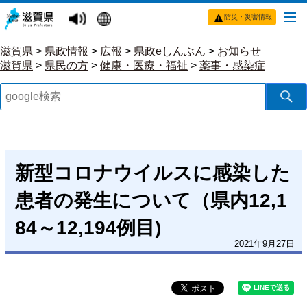
防災・災害情報
滋賀県
>
県政情報
>
広報
>
県政eしんぶん
>
お知らせ
滋賀県
>
県民の方
>
健康・医療・福祉
>
薬事・感染症
新型コロナウイルスに感染した
患者の発生について（県内12,1
84～12,194例目)
2021年9月27日