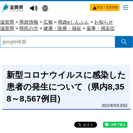
防災・災害情報
滋賀県
>
県政情報
>
広報
>
県政eしんぶん
>
お知らせ
滋賀県
>
県民の方
>
健康・医療・福祉
>
薬事・感染症
新型コロナウイルスに感染した
患者の発生について（県内8,35
8～8,567例目)
2021年8月20日