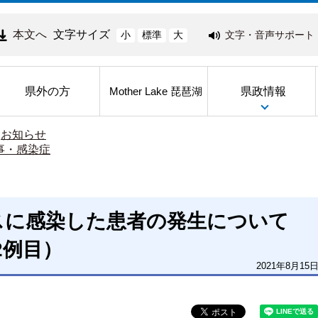
本文へ
文字サイズ
文字・音声サポート
小
標準
大
県外の方
県政情報
Mother Lake 琵琶湖
>
お知らせ
事・感染症
スに感染した患者の発生について
22例目）
2021年8月15