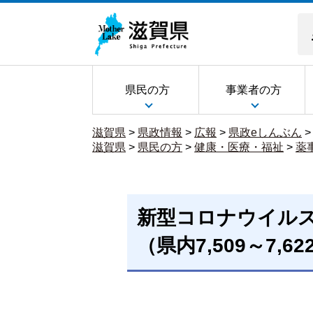
県民の方
事業者の方
滋賀県
>
県政情報
>
広報
>
県政eしんぶん
滋賀県
>
県民の方
>
健康・医療・福祉
>
薬
新型コロナウイル
（県内7,509～7,6