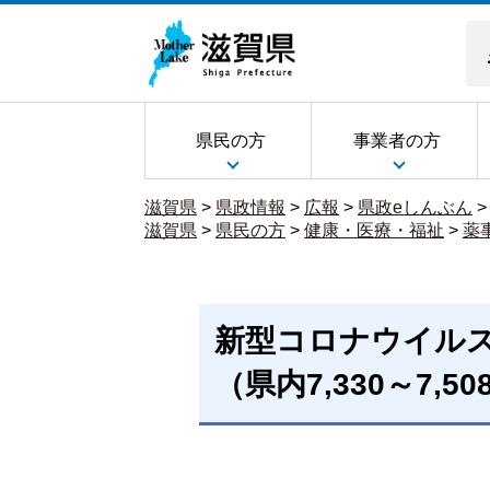
県民の方
事業者の方
滋賀県
>
県政情報
>
広報
>
県政eしんぶん
滋賀県
>
県民の方
>
健康・医療・福祉
>
薬
新型コロナウイル
（県内7,330～7,5