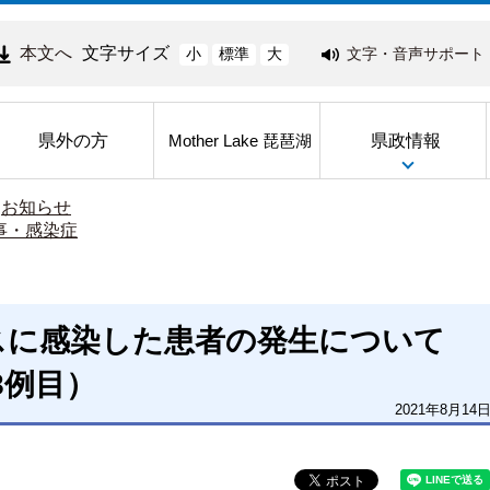
本文へ
文字サイズ
文字・音声サポート
小
標準
大
県外の方
県政情報
Mother Lake 琵琶湖
>
お知らせ
事・感染症
スに感染した患者の発生について
08例目）
2021年8月14