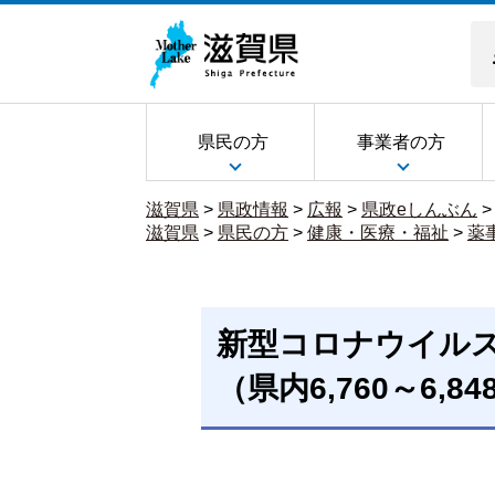
県民の方
事業者の方
滋賀県
>
県政情報
>
広報
>
県政eしんぶん
滋賀県
>
県民の方
>
健康・医療・福祉
>
薬
新型コロナウイル
（県内6,760～6,8