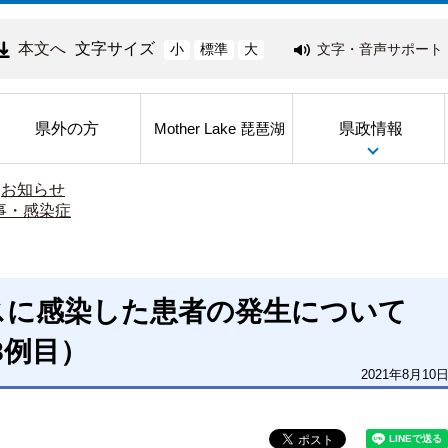
本文へ
文字サイズ
文字・音声サポート
小
標準
大
県外の方
県政情報
Mother Lake 琵琶湖
>
お知らせ
事・感染症
スに感染した患者の発生について
48例目）
2021年8月10