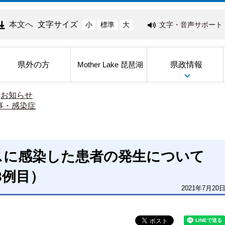
本文へ
文字サイズ
文字・音声サポート
小
標準
大
県外の方
県政情報
Mother Lake 琵琶湖
>
お知らせ
事・感染症
スに感染した患者の発生について
18例目）
2021年7月20