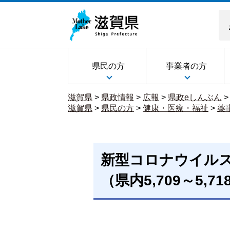
県民の方
事業者の方
滋賀県
>
県政情報
>
広報
>
県政eしんぶん
滋賀県
>
県民の方
>
健康・医療・福祉
>
薬
新型コロナウイル
（県内5,709～5,7