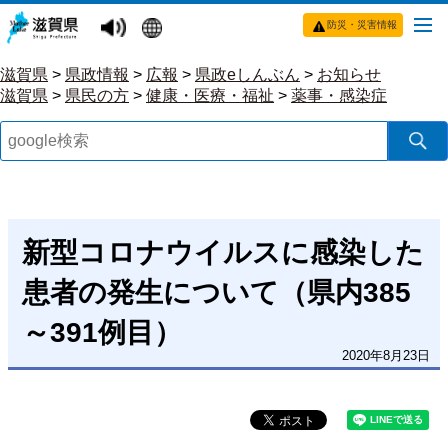
防災・災害情報
滋賀県
>
県政情報
>
広報
>
県政eしんぶん
>
お知らせ
滋賀県
>
県民の方
>
健康・医療・福祉
>
薬事・感染症
新型コロナウイルスに感染した
患者の発生について（県内385
～391例目）
2020年8月23日