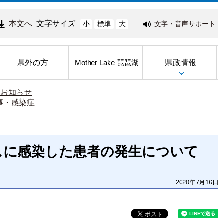
本文へ
文字サイズ
文字・音声サポート
小
標準
大
県外の方
県政情報
Mother Lake 琵琶湖
>
お知らせ
事・感染症
スに感染した患者の発生について
2020年7月16