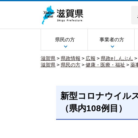
県民の方
事業者の方
滋賀県
>
県政情報
>
広報
>
県政eしんぶん
滋賀県
>
県民の方
>
健康・医療・福祉
>
薬
新型コロナウイル
（県内108例目）