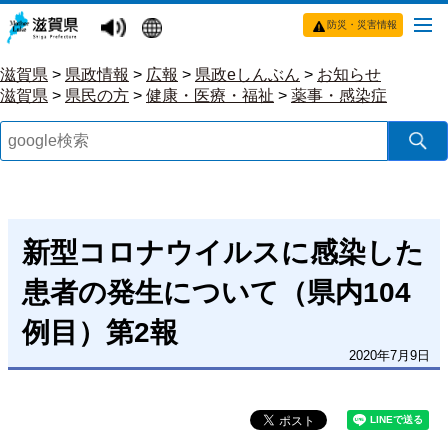
防災・災害情報
滋賀県
>
県政情報
>
広報
>
県政eしんぶん
>
お知らせ
滋賀県
>
県民の方
>
健康・医療・福祉
>
薬事・感染症
新型コロナウイルスに感染した
患者の発生について（県内104
例目）第2報
2020年7月9日