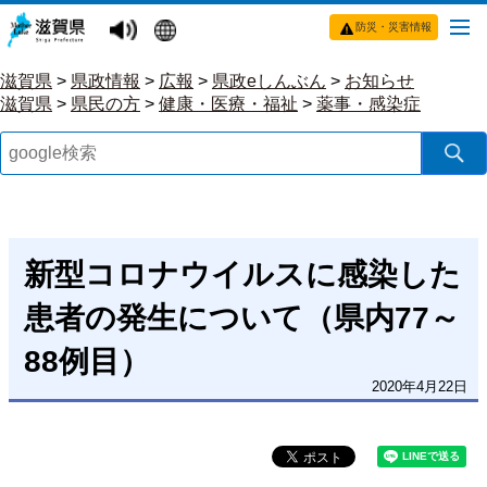
防災・災害情報
滋賀県
>
県政情報
>
広報
>
県政eしんぶん
>
お知らせ
滋賀県
>
県民の方
>
健康・医療・福祉
>
薬事・感染症
新型コロナウイルスに感染した
患者の発生について（県内77～
88例目）
2020年4月22日