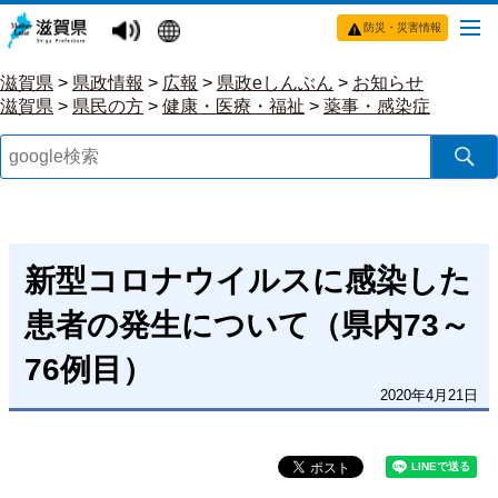
防災・災害情報
滋賀県
>
県政情報
>
広報
>
県政eしんぶん
>
お知らせ
滋賀県
>
県民の方
>
健康・医療・福祉
>
薬事・感染症
新型コロナウイルスに感染した
患者の発生について（県内73～
76例目）
2020年4月21日