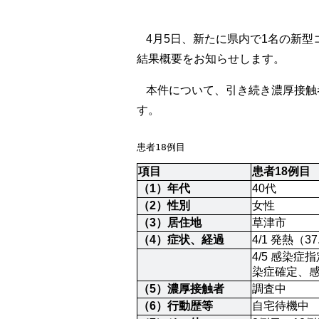
4月5日、
新たに県内で1名の新型
結果概要をお知らせします。
本件について、引き続き濃厚接触
す。
患者18例目
項目
患者18例目
（1）年代
40代
（2）性別
女性
（3）居住地
草津市
（4）症状、経過
4/1 発熱（3
4/5 感染
染症確定、
（5）濃厚接触者
調査中
（6）行動歴等
自宅待機中