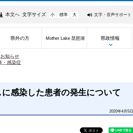
本文へ
文字サイズ
文字・音声サポート
小
標準
大
県外の方
県政情報
Mother Lake 琵琶湖
>
お知らせ
事・感染症
スに感染した患者の発生について
2020年4月5