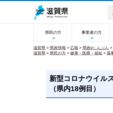
県民の方
事業者の方
滋賀県
>
県政情報
>
広報
>
県政eしんぶん
滋賀県
>
県民の方
>
健康・医療・福祉
>
薬
新型コロナウイル
（県内18例目）